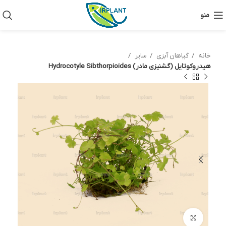
منو
خانه
گیاهان آبزی
سایر
هیدروکوتایل (گشنیزی مادر) Hydrocotyle Sibthorpioides
بزرگنمایی تصویر