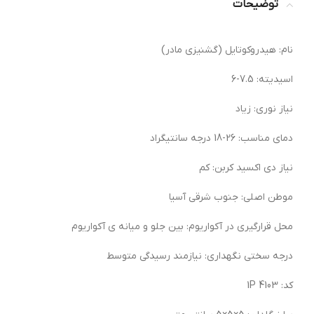
توضیحات
نام: هیدروکوتایل (گشنیزی مادر)
اسیدیته: 7.5-6
نیاز نوری: زیاد
دمای مناسب: 26-18 درجه سانتیگراد
نیاز دی اکسید کربن: کم
موطن اصلی: جنوب شرقی آسیا
محل قرارگیری در آکواریوم: بین جلو و میانه ی آکواریوم
درجه سختی نگهداری: نیازمند رسیدگی متوسط
کد: 1P 4103