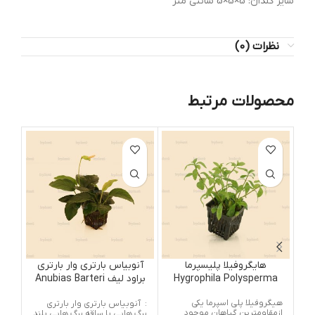
سایز گلدان: 5×5×5 سانتی متر
نظرات (0)
محصولات مرتبط
هایگروفیلا پلیسپرما
آنوبیاس بارتری وار بارتری
ک
Hygrophila Polysperma
براود لیف Anubias Barteri
i
Var Barteri Broad Leaf
هیگروفیلا پلی اسپرما یکی
: آنوبیاس بارتری وار بارتری
نام
ازمقاومترین گیاهان موجود
برگ هایی با ساقه برگ هایی بلند