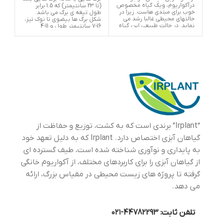
درآکواریوم، ویک گیاه مخصوص
(تا 23 سانتیمتر) که 1.5 برابر
خوب برای مبتدی هاست. زیرا در
طول تیغه ی برگ می باشد.
درج
حالتهای محیطی غالبا رشد می
شکل برگ ها بیضوی تا نوک تیز،
کرب
نماید. در حالت طبیعی این گیاه
16-7 سانتیمتر طول و 11-4
به قدری رشد می نماید، که لازم
سانتیمتر پهنا دارند. این گونه
است از رشد گروهی آن جلوگیری
دارای اشکال و ویژگی های متنوع
نماییم. زیرا برروی گیاهان دیگر
برگ می باشد. برای تکثیر این
سایه می افکند، ومانع رسیدن
گیاه، کافیست ریزوم را به دو
نور به گیاهان دیگر می شود.
بخش تقسیم کرده و کمی زمان
برگهایی که برروی سطح آب قرار
برای رشد دوباره به گیاه بدهید.
می گیرند، تشکیل گیاهان کوچک
وجدیدی را می دهد. این گیاه به
طور قابل ملاحظه ای از لحاظ
شکل برگ و رنگ متفاوت است
وتا حدی خصوصیات آن به نور
ارائه شده بستگی دارد. در
صورتی که با ریزش برگ های
قدیمی گیاه در آکواریوم مواجه
“Irplant” برندی است که به کشت، توزیع و حفاظت از
شدید حتمان باید از مواد غذایی
مخصوص گیاهان آبزی برای
گیاهان آبزی اختصاص دارد. Irplant که به دلیل تعهد خود
بهبود آن استفاد کنید
به پایداری و نوآوری شناخته شده است، طیف گسترده ای
از گیاهان آبزی را برای کاربردهای مختلف، از آکواریوم خانگی
گرفته تا پروژه های زیست محیطی در مقیاس بزرگ، ارائه
می دهد.
تلفن ثابت:
44782293-۰۲۱