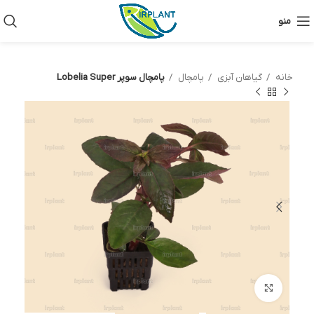
منو
خانه
گیاهان آبزی
پامچال
پامچال سوپر Lobelia Super
بزرگنمایی تصویر