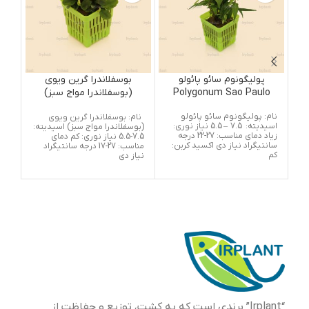
پولیگونوم سائو پائولو
بوسفلاندرا گرین ویوی
Polygonum Sao Paulo
(بوسفلاندرا مواج سبز)
i
Bucephalandra Green
نام: پولیگونوم سائو پائولو
گیا
نام: بوسفلاندرا گرین ویوی
Wavy
اسیدیته: 7.5 – 5.5 نیاز نوری:
موا
(بوسفلاندرا مواج سبز) اسیدیته:
زیاد دمای مناسب: 27-22 درجه
دایر
7.5-5.5 نیاز نوری: کم دمای
سانتیگراد نیاز دی اکسید کربن:
به 
مناسب: 27-17 درجه سانتیگراد
کم
میتو
نیاز دی
مای
وضع
هست
تا 
بیش
گیا
گیا
آنها
مصر
“Irplant” برندی است که به کشت، توزیع و حفاظت از