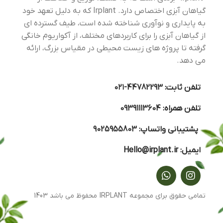
گیاهان آبزی اختصاص دارد. Irplant که به دلیل تعهد خود
به پایداری و نوآوری شناخته شده است، طیف گسترده ای
از گیاهان آبزی را برای کاربردهای مختلف، از آکواریوم خانگی
گرفته تا پروژه های زیست محیطی در مقیاس بزرگ، ارائه
می دهد.
تلفن ثابت:
44782293-۰۲۱
تلفن همراه:
09391113604
پشتیبانی واتساپ:
9025955803
ایمیل:
Hello@irplant.ir
تمامی حقوق برای مجموعه IRPLANT محفوظ می باشد 1403