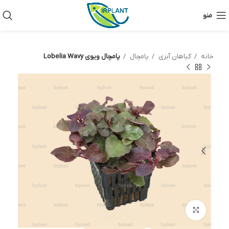
منو
خانه
گیاهان آبزی
پامچال
پامچال ویوی Lobelia Wavy
بزرگنمایی تصویر