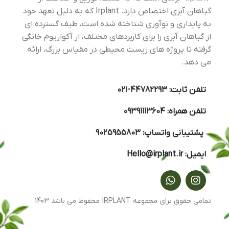
گیاهان آبزی اختصاص دارد. Irplant که به دلیل تعهد خود
به پایداری و نوآوری شناخته شده است، طیف گسترده ای
از گیاهان آبزی را برای کاربردهای مختلف، از آکواریوم خانگی
گرفته تا پروژه های زیست محیطی در مقیاس بزرگ، ارائه
می دهد.
تلفن ثابت:
44782293-۰۲۱
تلفن همراه:
09391113604
پشتیبانی واتساپ:
9025955803
ایمیل:
Hello@irplant.ir
تمامی حقوق برای مجموعه IRPLANT محفوظ می باشد 1403