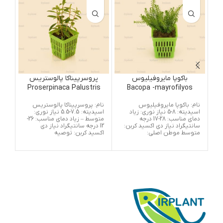
باکوپا مایروفیلیوس
پروسرپیناکا پالوستریس
Proserpinaca Palustris
Bacopa -mayrofilyos
نام: باکوپا مایروفیلیوس
نام: پروسرپیناکا پالوستریس
نام
اسیدیته: 8-5 نیاز نوری: زیاد
اسیدیته: 7.5-5.5 نیاز نوری:
دمای مناسب: 28-17 درجه
متوسط – زیاد دمای مناسب: 26-
سانتیگراد نیاز دی اکسید کربن:
12 درجه سانتیگراد نیاز دی
سانت
متوسط موطن اصلی:
اکسید کربن: توصیه
ضرو