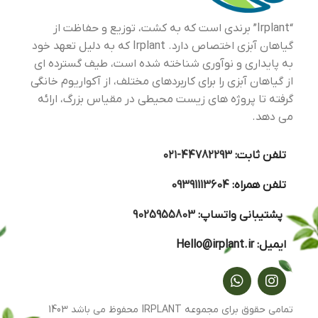
“Irplant” برندی است که به کشت، توزیع و حفاظت از
گیاهان آبزی اختصاص دارد. Irplant که به دلیل تعهد خود
به پایداری و نوآوری شناخته شده است، طیف گسترده ای
از گیاهان آبزی را برای کاربردهای مختلف، از آکواریوم خانگی
گرفته تا پروژه های زیست محیطی در مقیاس بزرگ، ارائه
می دهد.
تلفن ثابت:
44782293-۰۲۱
تلفن همراه:
09391113604
پشتیبانی واتساپ:
9025955803
ایمیل:
Hello@irplant.ir
تمامی حقوق برای مجموعه IRPLANT محفوظ می باشد 1403