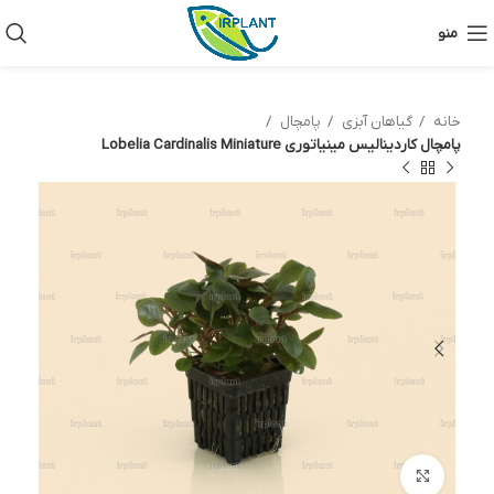
منو
خانه
گیاهان آبزی
پامچال
پامچال کاردینالیس مینیاتوری Lobelia Cardinalis Miniature
بزرگنمایی تصویر