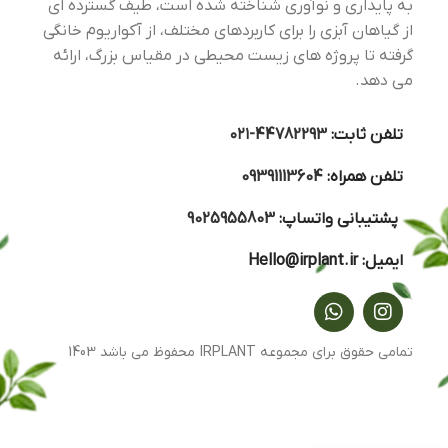
به پایداری و نوآوری شناخته شده است، طیف گسترده ای
از گیاهان آبزی را برای کاربردهای مختلف، از آکواریوم خانگی
گرفته تا پروژه های زیست محیطی در مقیاس بزرگ، ارائه
می دهد.
تلفن ثابت:
44782293-۰۲۱
تلفن همراه:
09391113604
پشتیبانی واتساپ:
9025955803
ایمیل:
Hello@irplant.ir
تمامی حقوق برای مجموعه IRPLANT محفوظ می باشد 1403