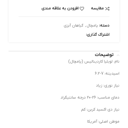
مقایسه
افزودن به علاقه مندی
دسته:
پامچال
,
گیاهان آبزی
اشتراک گذاری:
توضیحات
نام: لوبلیا کاردینالیس (پامچال)
اسیدیته: 7-6.2
نیاز نوری: زیاد
دمای مناسب: 26-20 درجه سانتیگراد
نیاز دی اکسید کربن: کم
موطن اصلی: آمریکا