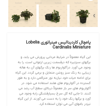
پامچال کاردینالیس مینیاتوری Lobelia
Cardinalis Miniature
این گیاه معمولاٌ در شرایط مردابی پرورش می یابد، و
برگهای سبزتیره که درقسمت زیرین ارغوانی است، را به
وجود می آورد. درآکواریوم ها رنگ برگهای آن به هاله
زیبایی به رنگ سبز روشن متمایل و برمی گردد. این گیاه
برای ادامه حیات خود نیازبه نور متراکمی دارد و به طور
گسترده در آکواریوم های هلند استفاده می شود. در
آکواریوم های سر باز معمولاٌ دربالای سطح آب رشد می
کنند، تا جایی که گل سرخ بسیارقشنگی رابه وجود می
آورد و برگها رنگ خود را به دست می آورند. از این گیاه
نیزدر باغهای آبی می توان استفاده کرد.