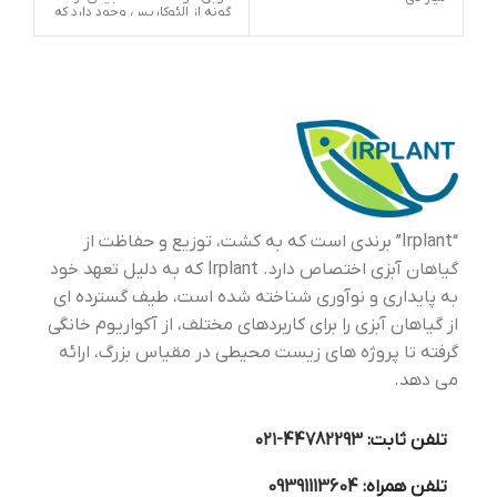
گونه از الئوکاریس وجود دارد که
اجا
شناسایی آنها از یکدیگر مشکل
و ع
است.
شرا
آکو
زند
گیا
نمی
تغذی
آکو
برگ
وبی
تزی
آکو
یکی
است
“Irplant” برندی است که به کشت، توزیع و حفاظت از
گیاهان آبزی اختصاص دارد. Irplant که به دلیل تعهد خود
به پایداری و نوآوری شناخته شده است، طیف گسترده ای
از گیاهان آبزی را برای کاربردهای مختلف، از آکواریوم خانگی
گرفته تا پروژه های زیست محیطی در مقیاس بزرگ، ارائه
می دهد.
تلفن ثابت:
44782293-۰۲۱
تلفن همراه:
09391113604