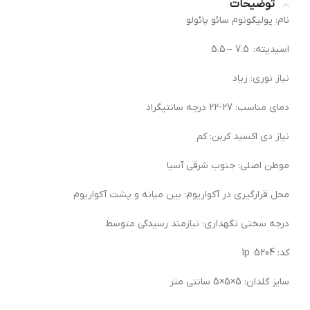
توضیحات
نام: پولیگونوم سائو پائولو
اسیدیته: 7.5 – 5.5
نیاز نوری: زیاد
دمای مناسب: 27-22 درجه سانتیگراد
نیاز دی اکسید کربن: کم
موطن اصلی: جنوب شرقی آسیا
محل قرارگیری در آکواریوم: بین میانه و پشت آکواریوم
درجه سختی نگهداری: نیازمند رسیدگی متوسط
کد: 5204 1p
سایز گلدان: 5×5×5 سانتی متر