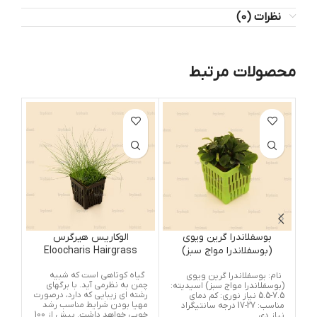
نظرات (0)
محصولات مرتبط
بوسفلاندرا گرین ویوی
الوکاریس هیرگرس
(بوسفلاندرا مواج سبز)
Eloocharis Hairgrass
us
Bucephalandra Green
گیاه کوتاهی است که شبیه
یک 
نام: بوسفلاندرا گرین ویوی
Wavy
چمن به نظرمی آید. با برگهای
می 
(بوسفلاندرا مواج سبز) اسیدیته:
رشته ای زیبایی که دارد، درصورت
گیا
7.5-5.5 نیاز نوری: کم دمای
مهیا بودن شرایط مناسب رشد
های
مناسب: 27-17 درجه سانتیگراد
خوبی خواهد داشت. بیش از 100
استف
نیاز دی