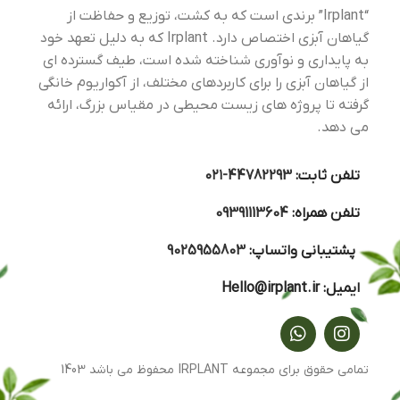
“Irplant” برندی است که به کشت، توزیع و حفاظت از
گیاهان آبزی اختصاص دارد. Irplant که به دلیل تعهد خود
به پایداری و نوآوری شناخته شده است، طیف گسترده ای
از گیاهان آبزی را برای کاربردهای مختلف، از آکواریوم خانگی
گرفته تا پروژه های زیست محیطی در مقیاس بزرگ، ارائه
می دهد.
تلفن ثابت:
44782293-۰۲۱
تلفن همراه:
09391113604
پشتیبانی واتساپ:
9025955803
ایمیل:
Hello@irplant.ir
تمامی حقوق برای مجموعه IRPLANT محفوظ می باشد 1403