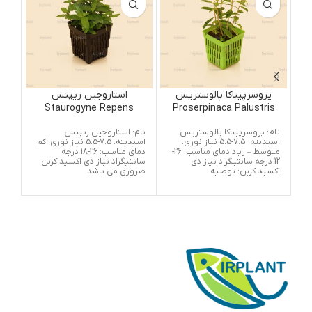
پروسرپیناکا پالوستریس
استاروجین ریپنس
ta
Staurogyne Repens
Proserpinaca Palustris
نام: پروسرپیناکا پالوستریس
نام: استاروجین ربپنس
نام:
اسیدیته: 7.5-5.5 نیاز نوری:
اسیدیته: 7.5-5.5 نیاز نوری: کم
متوسط – زیاد دمای مناسب: 26-
دمای مناسب: 26-18 درجه
12 درجه سانتیگراد نیاز دی
سانتیگراد نیاز دی اکسید کربن:
نیا
اکسید کربن: توصیه
ضروری می باشد
موط