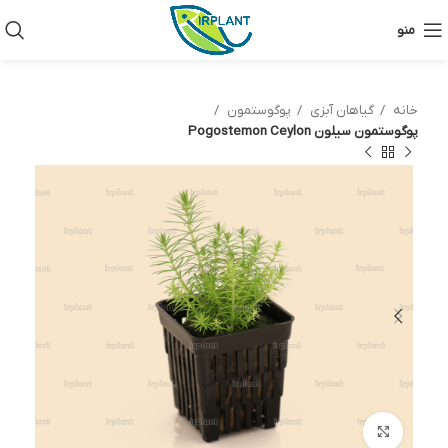
منو
خانه
گیاهان آبزی
پوگوستمون
پوگوستمون سیلون Pogostemon Ceylon
بزرگنمایی تصویر