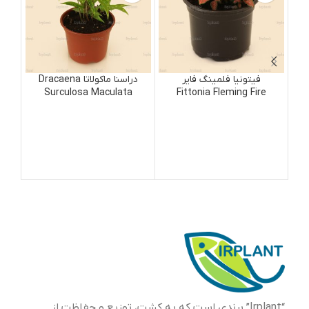
فیتونیا فلمینگ فایر
دراسنا ماکولاتا Dracaena
Surculosa Maculata
Fittonia Fleming Fire
“Irplant” برندی است که به کشت، توزیع و حفاظت از