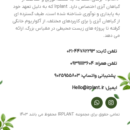
گیاهان آبزی اختصاص دارد. Irplant که به دلیل تعهد خود
به پایداری و نوآوری شناخته شده است، طیف گسترده ای
از گیاهان آبزی را برای کاربردهای مختلف، از آکواریوم خانگی
گرفته تا پروژه های زیست محیطی در مقیاس بزرگ، ارائه
می دهد.
تلفن ثابت:
44782293-۰۲۱
تلفن همراه:
09391113604
پشتیبانی واتساپ:
9025955803
ایمیل:
Hello@irplant.ir
تمامی حقوق برای مجموعه IRPLANT محفوظ می باشد 1403