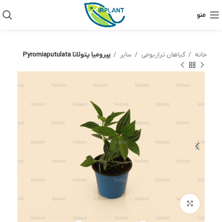
منو
خانه
گیاهان تراریومی
سایر
پیرومیا پتولاتا Pyromiaputulata
بزرگنمایی تصویر