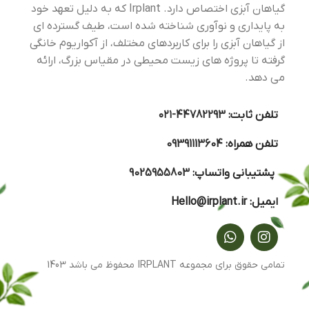
گیاهان آبزی اختصاص دارد. Irplant که به دلیل تعهد خود
به پایداری و نوآوری شناخته شده است، طیف گسترده ای
از گیاهان آبزی را برای کاربردهای مختلف، از آکواریوم خانگی
گرفته تا پروژه های زیست محیطی در مقیاس بزرگ، ارائه
می دهد.
تلفن ثابت:
44782293-۰۲۱
تلفن همراه:
09391113604
پشتیبانی واتساپ:
9025955803
ایمیل:
Hello@irplant.ir
تمامی حقوق برای مجموعه IRPLANT محفوظ می باشد 1403