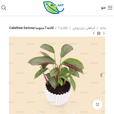
منو
خانه
گیاهان تراریومی
کالاته آ
کالته آ ستوسا Calathea Setosa
بزرگنمایی تصویر