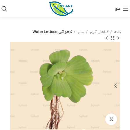
منو
خانه
گیاهان آبزی
سایر
کاهو آبی Water Lettuce
بزرگنمایی تصویر