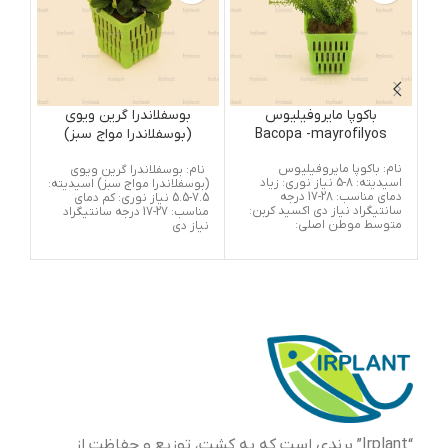
باکوپا مایروفیلیوس
بوسفلاندرا گرین ویوی
Bacopa -mayrofilyos
(بوسفلاندرا مواج سبز)
i
Bucephalandra Green
نام: باکوپا مایروفیلیوس
گیا
نام: بوسفلاندرا گرین ویوی
Wavy
اسیدیته: 8-5 نیاز نوری: زیاد
موا
(بوسفلاندرا مواج سبز) اسیدیته:
دمای مناسب: 28-17 درجه
دایر
7.5-5.5 نیاز نوری: کم دمای
سانتیگراد نیاز دی اکسید کربن:
به 
مناسب: 27-17 درجه سانتیگراد
متوسط موطن اصلی:
میتو
نیاز دی
مای
وضع
هست
تا 
بیش
گیا
گیا
آنها
مصر
“Irplant” برندی است که به کشت، توزیع و حفاظت از