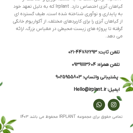
گیاهان آبزی اختصاص دارد. Irplant که به دلیل تعهد خود
به پایداری و نوآوری شناخته شده است، طیف گسترده ای
از گیاهان آبزی را برای کاربردهای مختلف، از آکواریوم خانگی
گرفته تا پروژه های زیست محیطی در مقیاس بزرگ، ارائه
می دهد.
تلفن ثابت:
44782293-۰۲۱
تلفن همراه:
09391113604
پشتیبانی واتساپ:
9025955803
ایمیل:
Hello@irplant.ir
تمامی حقوق برای مجموعه IRPLANT محفوظ می باشد 1403