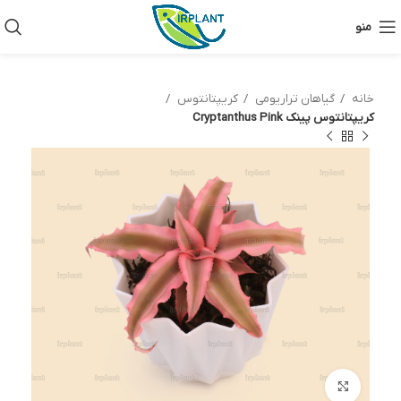
منو
خانه
گیاهان تراریومی
کریپتانتوس
کریپتانتوس پینک Cryptanthus Pink
بزرگنمایی تصویر