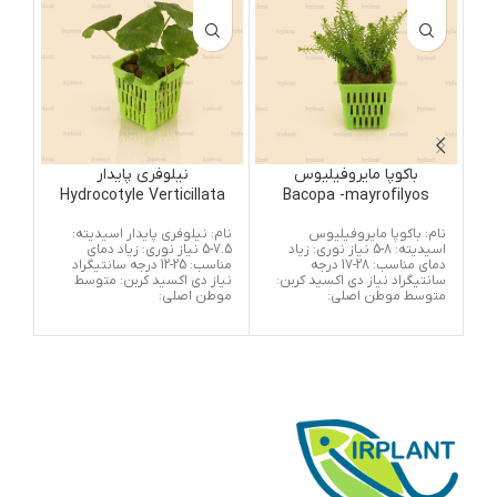
باکوپا مایروفیلیوس
نیلوفری پایدار
Hydrocotyle Verticillata
Bacopa -mayrofilyos
’
نام: باکوپا مایروفیلیوس
نام: نیلوفری پایدار اسیدیته:
گیا
اسیدیته: 8-5 نیاز نوری: زیاد
7.5-5 نیاز نوری: زیاد دمای
قاره
دمای مناسب: 28-17 درجه
مناسب: 25-12 درجه سانتیگراد
جنو
سانتیگراد نیاز دی اکسید کربن:
نیاز دی اکسید کربن: متوسط
دارد
متوسط موطن اصلی:
موطن اصلی:
معم
نگهد
حدو
آن ب
مقا