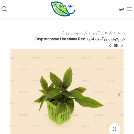
منو
خانه
گیاهان آبزی
کریپتوکورین
کریپتوکورین آستریانا رد Cryptocoryne Usteriana Red
بزرگنمایی تصویر