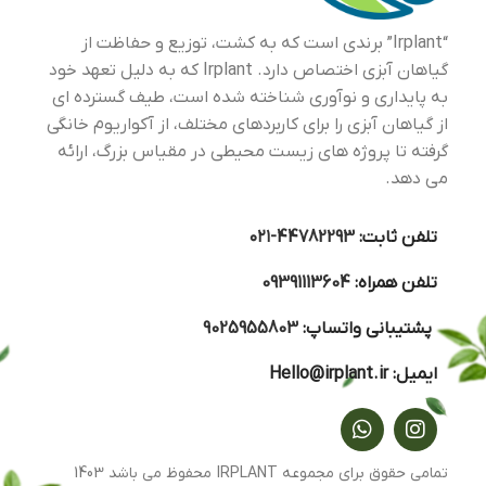
“Irplant” برندی است که به کشت، توزیع و حفاظت از
گیاهان آبزی اختصاص دارد. Irplant که به دلیل تعهد خود
به پایداری و نوآوری شناخته شده است، طیف گسترده ای
از گیاهان آبزی را برای کاربردهای مختلف، از آکواریوم خانگی
گرفته تا پروژه های زیست محیطی در مقیاس بزرگ، ارائه
می دهد.
تلفن ثابت:
44782293-۰۲۱
تلفن همراه:
09391113604
پشتیبانی واتساپ:
9025955803
ایمیل:
Hello@irplant.ir
تمامی حقوق برای مجموعه IRPLANT محفوظ می باشد 1403