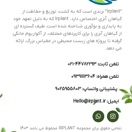
“Irplant” برندی است که به کشت، توزیع و حفاظت از
گیاهان آبزی اختصاص دارد. Irplant که به دلیل تعهد خود
به پایداری و نوآوری شناخته شده است، طیف گسترده ای
از گیاهان آبزی را برای کاربردهای مختلف، از آکواریوم خانگی
گرفته تا پروژه های زیست محیطی در مقیاس بزرگ، ارائه
می دهد.
تلفن ثابت:
44782293-۰۲۱
تلفن همراه:
09391113604
پشتیبانی واتساپ:
9025955803
ایمیل:
Hello@irplant.ir
تمامی حقوق برای مجموعه IRPLANT محفوظ می باشد 1403