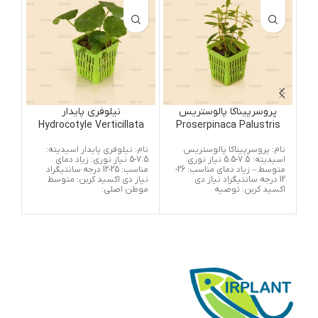
پروسرپیناکا پالوستریس
نیلوفری پایدار
Hydrocotyle Verticillata
Proserpinaca Palustris
n
نام: پروسرپیناکا پالوستریس
نام: نیلوفری پایدار اسیدیته:
نام
اسیدیته: 7.5-5.5 نیاز نوری:
7.5-5 نیاز نوری: زیاد دمای
(بو
متوسط – زیاد دمای مناسب: 26-
مناسب: 25-12 درجه سانتیگراد
12 درجه سانتیگراد نیاز دی
نیاز دی اکسید کربن: متوسط
اکسید کربن: توصیه
موطن اصلی:
نیاز