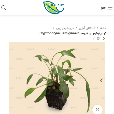
منو
خانه
گیاهان آبزی
کریپتوکورین
کریپتوکورین فروجینا Cryptocoryne Ferruginea
بزرگنمایی تصویر