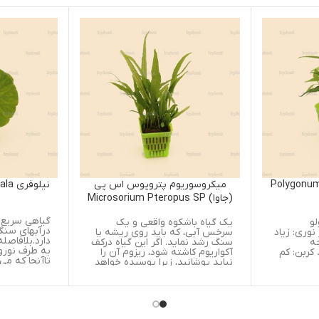
میکروسوریوم پتروپوس اس پی
نیلوفری Hydrocotyle Leucephala
(جاوا) Microsorium Pteropus SP
گیاهی سریع رشد با سازگاری بالا،
یک گیاه باشکوه واقعی و یک
درآبهای سنگین نسبتاٌ رشد خوب
سرخس آبی، که باید روی ریشه یا
دارد.بلافاصله پس ازکاشتن این 
سنگ رشد نماید. اگر این گیاه درکف
به طرف نورو سطح رشد می نمای
آکواریوم کاشته شود، ریزوم آن را
تاآنجا که می تواند، درسطح گست
نباید پوشانید، زیرا پوسیده خواهد
و پهن شود. این گیاه احتیاجی ب
شد. تازمانی که حالت اصلی خودش
ریشه دوانیدن ندارد، و از آن م
را بگیرد و ریشه اش بچسبد، با یک
توان به عنوان یک گیاه شناور
نخ نایلونی در وضعیتی آن را
استفاده کرد، که می تواند مخفیگ
نگهداری کنید. تکثیرآن به آسانی و
مناسبی رابرای ماهیان جوانترفر
به وسیله شکافتن افقی ریزومها و