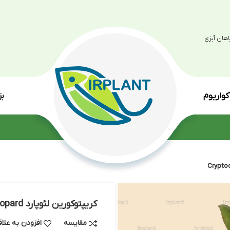
بزرگترین مرکز پرو
انواع گی
کریپتوکورین لئوپارد Cryptocoryne Leopard
مقایسه
افزودن به علاقه مندی