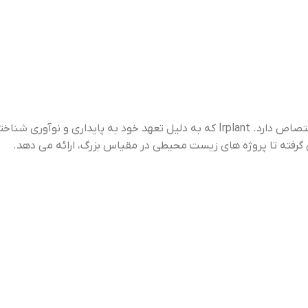
نماید. درمناطق گرمسیری ازآن 
یا با استفاده از یک گیاه خودرو
عنوان گیاه دارویی استفاده می
کوچک که روی برگهای پیرتر رشد
شود.
می کند، صورت می گیرد. گیاهی
مقاوم، که در تمام شرایط رشد می
کند. (اگرچه آب کمی لب شور باشد).
لکه های سیاه زیرین برگها، هاگها
هستند و براساس عقیده بسیاری
نشانه بیماری نمی باشد. نگهداری
این گیاه برای دو گروه افراد، مبتدی
ها وبیشتر با تجربه ها توصیه می
شود. اغلب ماهیان گیاهخوار این
گیاه را به تنهایی رها می کنند.
“Irplant” برندی است که به کشت، توزیع و حفاظت از گیاهان آبزی اختصاص دارد. Irplant که به دلیل تعهد خود به پایداری و نوآوری شناخته شده است،
ژه های زیست محیطی در مقیاس بزرگ، ارائه می دهد.