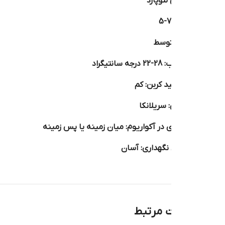
لئوپارد
متوسط
تیگراد
د کربن: کم
سریلانکا
 در آکواریوم: میان زمینه یا پس زمینه
گهداری: آسان
 مرتبط