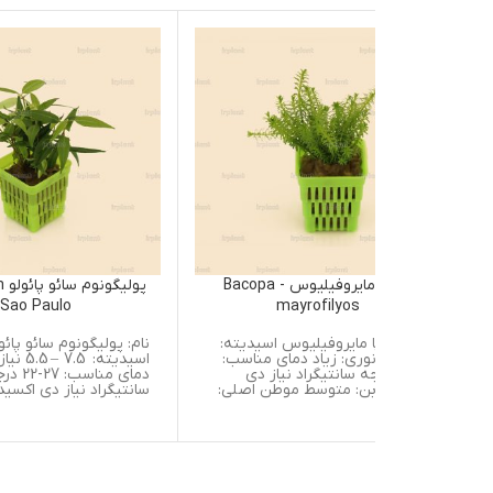
باکوپا مایروفیلیوس Bacopa -
پولیگونوم سائو پائولو Polygonum
Sao Paulo
mayrofilyos
پا مایروفیلیوس اسیدیته:
نام: پولیگونوم سائو پائولو
از نوری: زیاد دمای مناسب:
اسیدیته: 7.5 – 5.5 نیاز نوری: زیاد
2 درجه سانتیگراد نیاز دی
دمای مناسب: 27-22 درجه
بن: متوسط موطن اصلی:
سانتیگراد نیاز دی اکسید کربن: کم