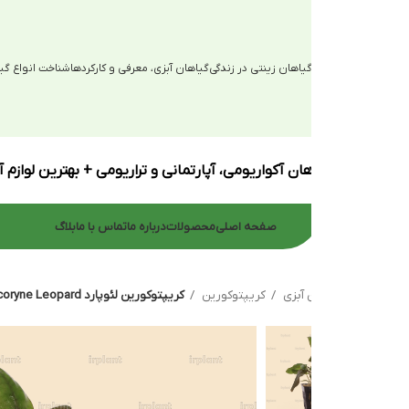
یاهان زینتی در زندگی
گیاهان آبزی، معرفی و کارکردها
شناخت انواع گیاهان آبزی
ان آکواریومی، آپارتمانی و تراریومی + بهترین لوازم آکواریوم
صفحه اصلی
محصولات
درباره ما
تماس با ما
بلاگ
 آبزی
کریپتوکورین
کریپتوکورین لئوپارد Cryptocoryne Leopard