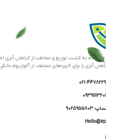
اهان آبزی را برای کاربردهای مختلف، از آکواریوم خانگی گرفته تا پرو
44782293-۰
0939111360
تساپ:
9025955803
Hello@irp