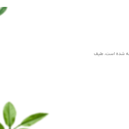
به
نور به سختی به برگهای زیرین آن
می رسد، بنابراین گیاه باید مکررا
هرس و سرشاخه هایش زده شود.
 طیف