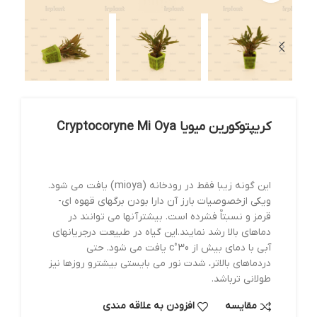
کریپتوکورین میویا Cryptocoryne Mi Oya
این گونه زیبا فقط در رودخانه (mioya) یافت می شود.
ویکی ازخصوصیات بارز آن دارا بودن برگهای قهوه ای-
قرمز و نسبتاٌ فشرده است. بیشترآنها می توانند در
دماهای بالا رشد نمایند.این گیاه در طبیعت درجریانهای
آبی با دمای بیش از c°30 یافت می شود. حتی
دردماهای بالاتر، شدت نور می بایستی بیشترو روزها نیز
طولانی ترباشد.
مقایسه
افزودن به علاقه مندی