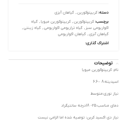
دسته:
کریپتوکورین
,
گیاهان آبزی
برچسب:
کریپتوکورین
,
کریپتوکورین میویا
,
گیاه
اکواریومی سبز
,
گیاه تراریومی اکواریومی
,
گیاه زینتی
,
گیاهان آبزی
,
گیاهان اکواریومی
اشتراک گذاری:
توضیحات
نام: کریپتوکورین میویا
اسیدیته:8 – 6.6
نیاز نوری:متوسط
دمای مناسب:25- 18درجه سانتیگراد
نیاز دی اکسید کربن: توصیه شده اما الزامی نیست