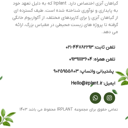
در آ
گیاهان آبزی اختصاص دارد. Irplant که به دلیل تعهد خود
حال
دهد
به پایداری و نوآوری شناخته شده است، طیف گسترده ای
هم 
کافی
از گیاهان آبزی را برای کاربردهای مختلف، از آکواریوم خانگی
شده
گرفته تا پروژه های زیست محیطی در مقیاس بزرگ، ارائه
منا
به 
می دهد.
راس
تکثی
تلفن ثابت:
44782293-۰۲۱
تلفن همراه:
09391113604
پشتیبانی واتساپ:
9025955803
ایمیل:
Hello@irplant.ir
تمامی حقوق برای مجموعه IRPLANT محفوظ می باشد 1403