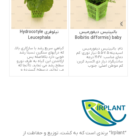
بالبیتیس دیفورمیس
نیلوفری Hydrocotyle
Leucephala
Bolbitis difformis) baby
leaf )
گیاهی سریع رشد با سازگاری بالا،
این
نام: بالبیتیس دیفورمیس
که درآبهای سنگین نسبتاٌ رشد
که 
اسیدیته:7.5-5.5 نیاز نوری: کم
خوبی دارد.بلافاصله پس
است
دمای مناسب: 27-21 درجه
ازکاشتن این گیاه به طرف نورو
خوب
سانتیگراد نیاز دی اکسید کربن:
سطح رشد می نماید، تاآنجا که
داش
کم موطن اصلی: جنوب
می تواند، درسطح گسترده و
خوا
پهن شود. این گیاه احتیاجی به
ازم
ریشه دوانیدن ندارد، و از آن می
است
توان به عنوان یک گیاه شناور
ندار
استفاده کرد، که می تواند
دار
مخفیگاه مناسبی رابرای ماهیان
کاش
جوانترفراهم نماید. درمناطق
زیبا
گرمسیری ازآن به عنوان گیاه
به 
دارویی استفاده می شود.
می گ
پاجو
آکو
برگ
بدو
است
ساق
“Irplant” برندی است که به کشت، توزیع و حفاظت از
است