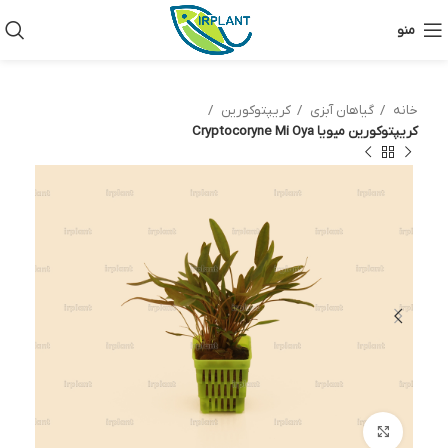
منو
خانه
گیاهان آبزی
کریپتوکورین
کریپتوکورین میویا Cryptocoryne Mi Oya
بزرگنمایی تصویر