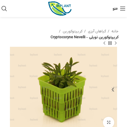
منو
خانه
گیاهان آبزی
کریپتوکورین
کریپتوکورین نویلی – Cryptocoryne Nevelli
بزرگنمایی تصویر