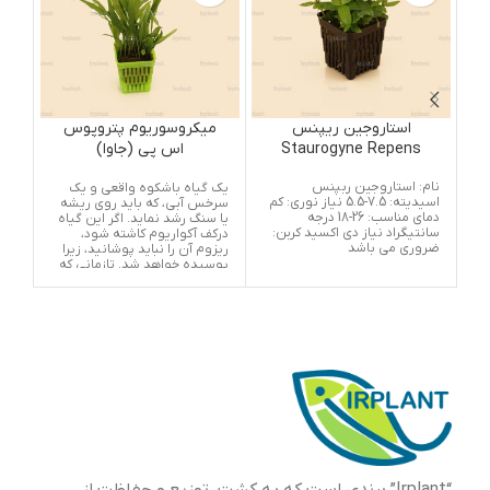
استاروجین ریپنس
میکروسوریوم پتروپوس
Staurogyne Repens
اس پی (جاوا)
n
Microsorium Pteropus
نام: استاروجین ربپنس
یک گیاه باشکوه واقعی و یک
نام
SP
اسیدیته: 7.5-5.5 نیاز نوری: کم
سرخس آبی، که باید روی ریشه
(بو
دمای مناسب: 26-18 درجه
یا سنگ رشد نماید. اگر این گیاه
سانتیگراد نیاز دی اکسید کربن:
درکف آکواریوم کاشته شود،
ضروری می باشد
ریزوم آن را نباید پوشانید، زیرا
نیاز
پوسیده خواهد شد. تازمانی که
حالت اصلی خودش را بگیرد و
ریشه اش بچسبد، با یک نخ
نایلونی در وضعیتی آن را
نگهداری کنید. تکثیرآن به آسانی
و به وسیله شکافتن افقی
ریزومها و یا با استفاده از یک
گیاه خودرو کوچک که روی
برگهای پیرتر رشد می کند، صورت
می گیرد. گیاهی مقاوم، که در
تمام شرایط رشد می کند. (اگرچه
آب کمی لب شور باشد). لکه های
سیاه زیرین برگها، هاگها هستند
و براساس عقیده بسیاری نشانه
بیماری نمی باشد. نگهداری این