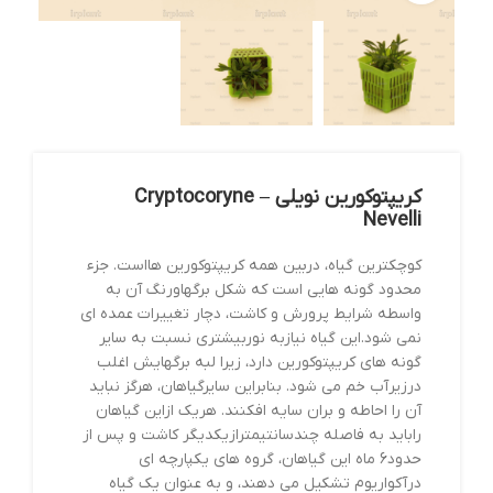
کریپتوکورین نویلی – Cryptocoryne
Nevelli
کوچکترین گیاه، دربین همه کریپتوکورین هااست. جزء
محدود گونه هایی است که شکل برگهاورنگ آن به
واسطه شرایط پرورش و کاشت، دچار تغییرات عمده ای
نمی شود.این گیاه نیازبه نوربیشتری نسبت به سایر
گونه های کریپتوکورین دارد، زیرا لبه برگهایش اغلب
درزیرآب خم می شود. بنابراین سایرگیاهان، هرگز نباید
آن را احاطه و بران سایه افکنند. هریک ازاین گیاهان
راباید به فاصله چندسانتیمترازیکدیگر کاشت و پس از
حدود6 ماه این گیاهان، گروه های یکپارچه ای
درآکواریوم تشکیل می دهند، و به عنوان یک گیاه