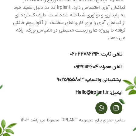
“Irplant” برندی است که به کشت، توزیع و حفاظت از
گیاه برای دو گروه افراد، مبتدی
ها وبیشتر با تجربه ها توصیه
گیاهان آبزی اختصاص دارد. Irplant که به دلیل تعهد خود
می شود. اغلب ماهیان
گیاهخوار این گیاه را به تنهایی
به پایداری و نوآوری شناخته شده است، طیف گسترده ای
رها می کنند.
از گیاهان آبزی را برای کاربردهای مختلف، از آکواریوم خانگی
گرفته تا پروژه های زیست محیطی در مقیاس بزرگ، ارائه
می دهد.
تلفن ثابت:
44782293-۰۲۱
تلفن همراه:
09391113604
پشتیبانی واتساپ:
9025955803
ایمیل:
Hello@irplant.ir
تمامی حقوق برای مجموعه IRPLANT محفوظ می باشد 1403