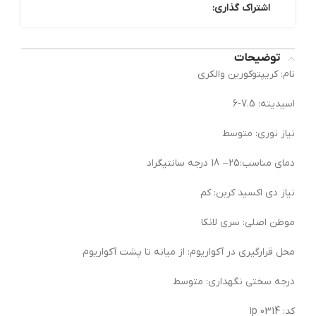
اشتراک گذاری:
توضیحات
نام: کریپتوکورین والکری
اسیدیته: 7.5-6
نیاز نوری: متوسط
دمای مناسب:25 – 18 درجه سانتیگراد
نیاز دی اکسید کربن: کم
موطن اصلی: سری لانکا
محل قرارگیری در آکواریوم: از میانه تا پشت آکواریوم
درجه سختی نگهداری: متوسط
کد: 0314 1p