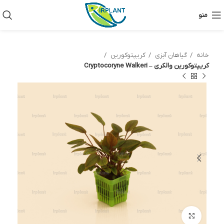
منو
خانه
گیاهان آبزی
کریپتوکورین
کریپتوکورین والکری – Cryptocoryne Walkeri
بزرگنمایی تصویر