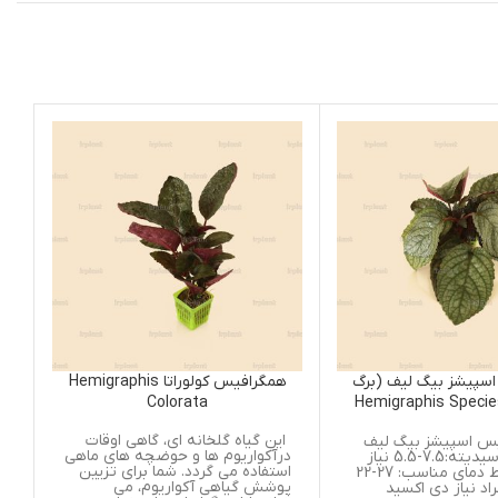
برگ
همگرافیس کولوراتا Hemigraphis
گلوسوستيگما ا
Hemi
Colorata
ma Elatinoides
این گیاه گلخانه ای، گاهی اوقات
نام: گلوسوستيگما 
یف
درآکواریوم ها و حوضچه های ماهی
اسیدیته: 
ه:7.5-5.5 نیاز
استفاده می گردد. شما برای تزیین
نوری: متوسط دمای مناسب: 27-22
پوشش گیاهی آکواریوم، می
نیاز دی اکسید کربن