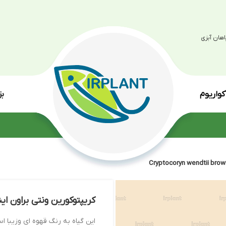
بزرگترین مرکز پرو
انواع گی
کریپتوکورین ونتی براون ایندو Cryptocoryn wendtii brown indo
این گیاه به رنگ قهوه ای وزیبا است. این موضوع، اش