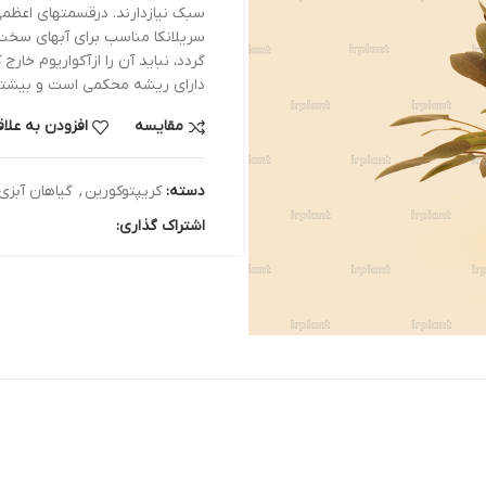
سبک نیازدارند. درقسمتهای اعظمی ازسریلانکا، آب س
سریلانکا مناسب برای آبهای سخت اروپایی هستند. چن
گردد، نباید آن را ازآکواریوم خارج کنید، زیراچند هفت
دارای ریشه محکمی است و بیشترآن را درحاشیه جلو آ
مقایسه
افزودن به علاقه مندی
دسته:
کریپتوکورین
,
گیاهان آبزی
اشتراک گذاری: