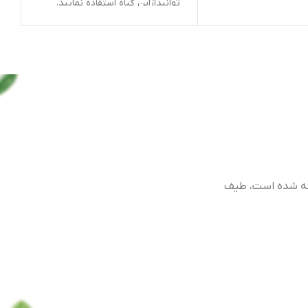
توانیدازاین گیاه استفاده نمایید.
اگرمقدار زیادی ازاین گونه گیاهی
درآکواریوم کاشته شود تعادل یک
آکواریوم خوب رابرهم می زند.این
گیاه به وسیله ماهیان گیاهخوار
خورده نمی شود وآنها نمی توانند
آن را مورد مصرف و تغذیه
قراردهند. تمام همگرافیس ها
مخصوص تراریوم اکوگاردن ها این
گیاه را در اکواریوم نمی توان به
مدت طولانی نگهداری کرد کسانی ک
علاقه مند به تغیر دکورگیاهی به
صورت منظم هستند می توانند از
زیبایی آن دراکواریوم بهرمند شوند
اما برای طراحی های طولانی مدت
گیاه مناسبی نمی باشد ترکیب رنگ
ارغوانی سبز تیره در این گیاه باعث
به وجود آوردن مناظر بدیعی می
گردد .درصورت فراهم بودن شرایط
نور دما رطوبت مناسب مد تزمان
 طیف
نسبتا طولانی در تراریوم و اکو گاردن
ها قابل استفاده می باشد