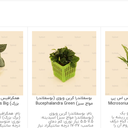
بوسفلاندرا گرین ویوی (بوسفلاندرا
همگرافیس اسپیشز بیگ لیف (
مواج سبز) Bucephalandra Green
بزرگ) graphis Species Big
Leaf
Wavy
نام: بوسفلاندرا گرین ویوی
نام: همگرافیس اسپیشز بیگ ل
(بوسفلاندرا مواج سبز) اسیدیته:
(برگ بزرگ) اسیدیت
7.5-5.5 نیاز نوری: کم دمای
مناسب: 27-17 درجه سانتیگراد نیاز
درجه سانتیگراد نیاز دی اکسید