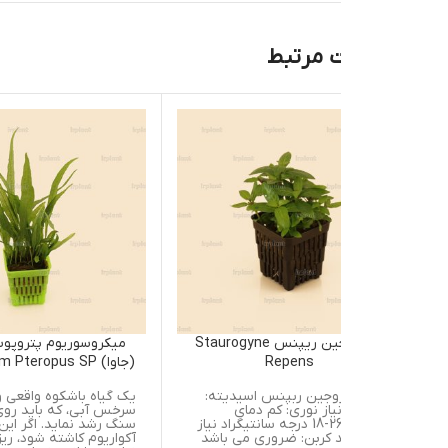
 مرتبط
استاروجین ریپنس Staurogyne
میکروسوریوم پتروپوس اس پی
Repens
(جاوا) Microsorium Pteropus SP
اروجین ربپنس اسیدیته:
یک گیاه باشکوه واقعی و یک
7.5-5 نیاز نوری: کم دمای
سرخس آبی، که باید روی ریشه یا
مناسب: 26-18 درجه سانتیگراد نیاز
سنگ رشد نماید. اگر این گیاه درکف
 کربن: ضروری می باشد
آکواریوم کاشته شود، ریزوم آن را