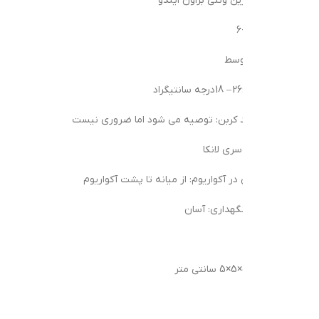
رین ونتی براون ایندو
توسط
د کربن: توصیه می شود اما ضروری نیست
ری لانکا
در آکواریوم: از میانه تا پشت آکواریوم
هداری: آسان