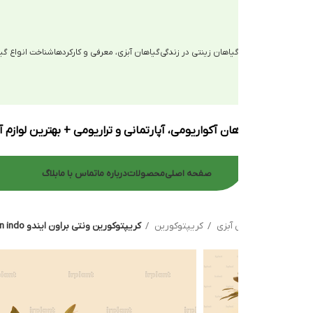
یاهان زینتی در زندگی
گیاهان آبزی، معرفی و کارکردها
شناخت انواع گیاهان آبزی
ان آکواریومی، آپارتمانی و تراریومی + بهترین لوازم آکواریوم
صفحه اصلی
محصولات
درباره ما
تماس با ما
بلاگ
 آبزی
کریپتوکورین
کریپتوکورین ونتی براون ایندو Cryptocoryn wendtii brown indo