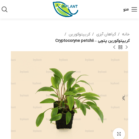
منو
خانه
گیاهان آبزی
کریپتوکورین
کریپتوکورین پتچی – Cryptocoryne petchii
بزرگنمایی تصویر