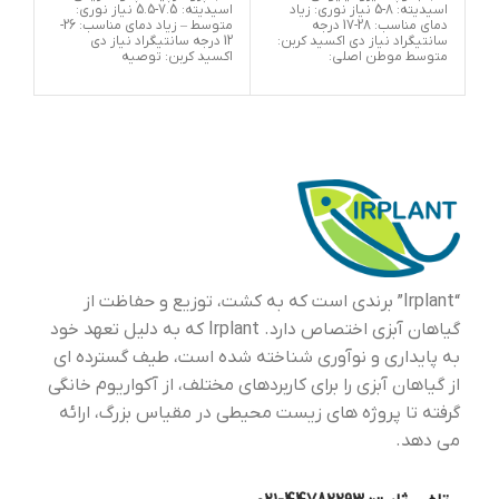
اسیدیته: 8-5 نیاز نوری: زیاد
اسیدیته: 7.5-5.5 نیاز نوری:
دمای مناسب: 28-17 درجه
متوسط – زیاد دمای مناسب: 26-
سانتیگراد نیاز دی اکسید کربن:
12 درجه سانتیگراد نیاز دی
سانت
متوسط موطن اصلی:
اکسید کربن: توصیه
ضرو
“Irplant” برندی است که به کشت، توزیع و حفاظت از
گیاهان آبزی اختصاص دارد. Irplant که به دلیل تعهد خود
به پایداری و نوآوری شناخته شده است، طیف گسترده ای
از گیاهان آبزی را برای کاربردهای مختلف، از آکواریوم خانگی
گرفته تا پروژه های زیست محیطی در مقیاس بزرگ، ارائه
می دهد.