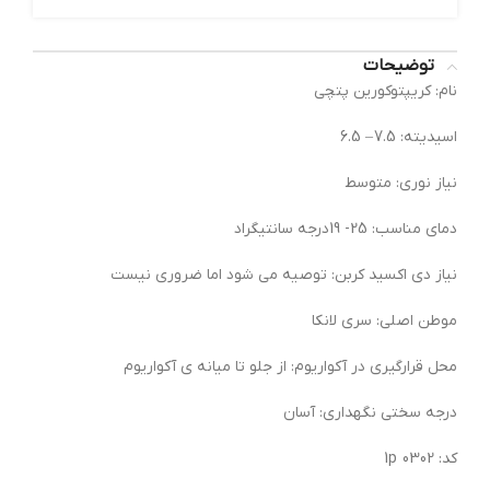
توضیحات
نام: کریپتوکورین پتچی
اسیدیته: 7.5 – 6.5
نیاز نوری: متوسط
دمای مناسب: 25- 19درجه سانتیگراد
نیاز دی اکسید کربن: توصیه می شود اما ضروری نیست
موطن اصلی: سری لانکا
محل قرارگیری در آکواریوم: از جلو تا میانه ی آکواریوم
درجه سختی نگهداری: آسان
کد: 0302 1p