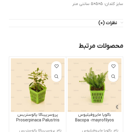
سایز گلدان: 5×5×5 سانتی متر
نظرات (0)
محصولات مرتبط
باکوپا مایروفیلیوس
پروسرپیناکا پالوستریس
Proserpinaca Palustris
Bacopa -mayrofilyos
نام: باکوپا مایروفیلیوس
نام: پروسرپیناکا پالوستریس
نام