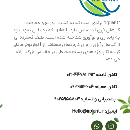
“Irplant” برندی است که به کشت، توزیع و حفاظت از
گیاهان آبزی اختصاص دارد. Irplant که به دلیل تعهد خود
به پایداری و نوآوری شناخته شده است، طیف گسترده ای
از گیاهان آبزی را برای کاربردهای مختلف، از آکواریوم خانگی
گرفته تا پروژه های زیست محیطی در مقیاس بزرگ، ارائه
می دهد.
تلفن ثابت:
44782293-۰۲۱
تلفن همراه:
09391113604
پشتیبانی واتساپ:
9025955803
ایمیل:
Hello@irplant.ir