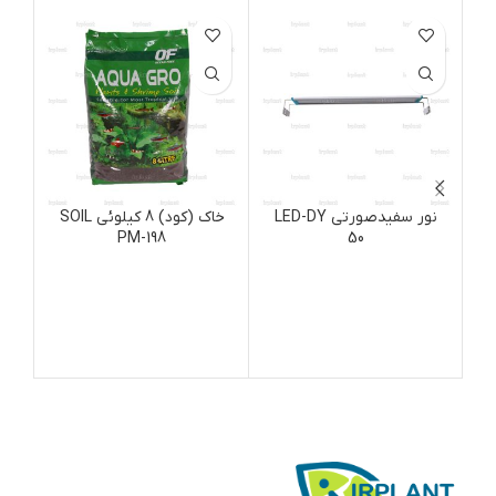
نور سفیدصورتی LED-DY
خاک (کود) 8 کیلوئی SOIL
PM-198
50