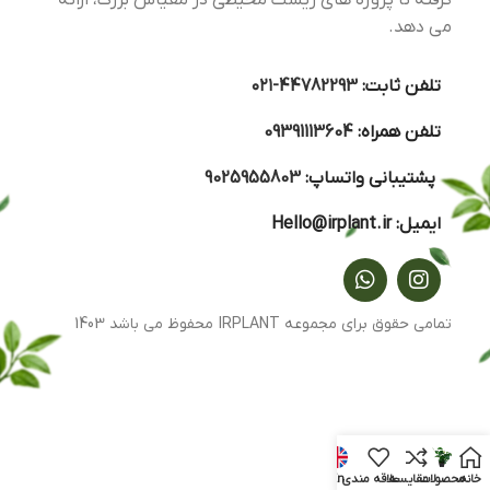
گرفته تا پروژه های زیست محیطی در مقیاس بزرگ، ارائه
می دهد.
تلفن ثابت:
44782293-۰۲۱
تلفن همراه:
09391113604
پشتیبانی واتساپ:
9025955803
ایمیل:
Hello@irplant.ir
تمامی حقوق برای مجموعه IRPLANT محفوظ می باشد 1403
خانه
محصولات
مقایسه
علاقه مندی
En