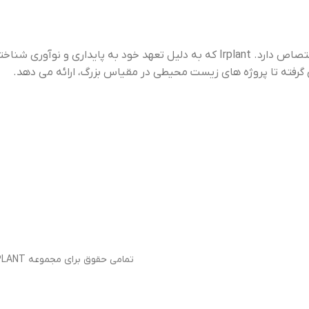
“Irplant” برندی است که به کشت، توزیع و حفاظت از گیاهان آبزی اختصاص دارد. Irplant که به دلیل تعهد خود به پایداری و نوآوری شناخته شده است،
ژه های زیست محیطی در مقیاس بزرگ، ارائه می دهد.
تمامی حقوق برای مجموعه IRPLANT محفوظ می باشد 1403