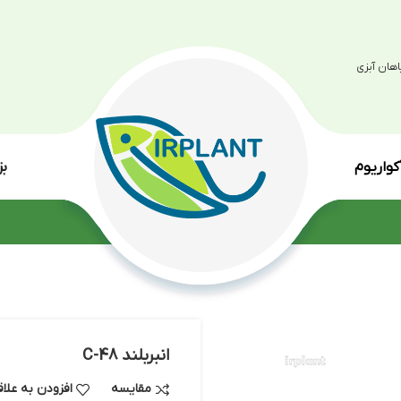
بزرگترین مرکز پرو
انواع گی
انبربلند C-48
مقایسه
افزودن به علاقه مندی