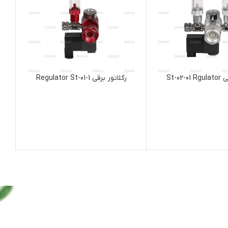
رگلاتور برقی Regulator St-01-1
انبرسرکج بلند 8