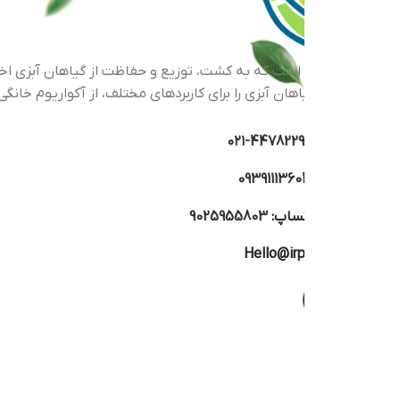
اهان آبزی را برای کاربردهای مختلف، از آکواریوم خانگی گرفته تا پرو
44782293-۰
0939111360
تساپ:
9025955803
Hello@irp