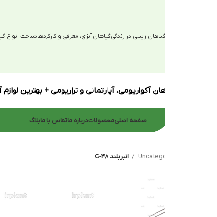
یاهان زینتی در زندگی
گیاهان آبزی، معرفی و کارکردها
شناخت انواع گیاهان آبزی
ان آکواریومی، آپارتمانی و تراریومی + بهترین لوازم آکواریوم
صفحه اصلی
محصولات
درباره ما
تماس با ما
بلاگ
Uncatego
انبربلند C-48