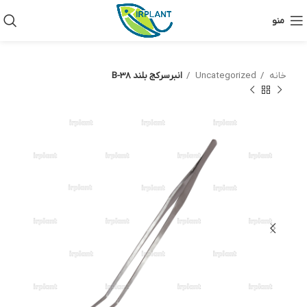
منو
خانه
Uncategorized
انبرسرکج بلند B-38