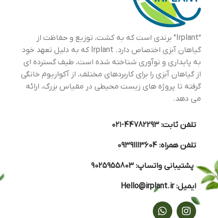
“Irplant” برندی است که به کشت، توزیع و حفاظت از
گیاهان آبزی اختصاص دارد. Irplant که به دلیل تعهد خود
به پایداری و نوآوری شناخته شده است، طیف گسترده ای
از گیاهان آبزی را برای کاربردهای مختلف، از آکواریوم خانگی
گرفته تا پروژه های زیست محیطی در مقیاس بزرگ، ارائه
می دهد.
تلفن ثابت:
44782293-۰۲۱
تلفن همراه:
09391113604
پشتیبانی واتساپ:
9025955803
ایمیل:
Hello@irplant.ir