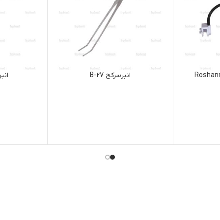
انبرسرکج B-27
انبرنوک تیز A-27