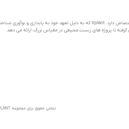
“Irplant” برندی است که به کشت، توزیع و حفاظت از گیاهان آبزی اختصاص دارد. Irplant که به دلیل تعهد خود به پایداری و نوآوری شناخته شده است،
ژه های زیست محیطی در مقیاس بزرگ، ارائه می دهد.
تمامی حقوق برای مجموعه IRPLANT محفوظ می باشد 1403