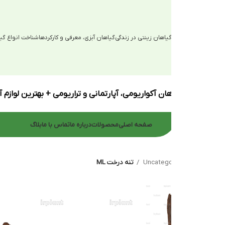
یاهان زینتی در زندگی
گیاهان آبزی، معرفی و کارکردها
شناخت انواع گیاهان آبزی
ان آکواریومی، آپارتمانی و تراریومی + بهترین لوازم آکواریوم
صفحه اصلی
محصولات
درباره ما
تماس با ما
بلاگ
Uncatego
تنه درخت ML