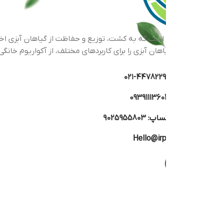
اهان آبزی را برای کاربردهای مختلف، از آکواریوم خانگی گرفته تا پرو
44782293-۰
0939111360
تساپ:
9025955803
Hello@irp