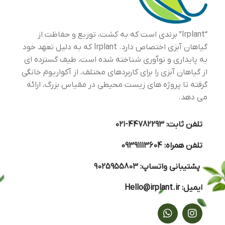
“Irplant” برندی است که به کشت، توزیع و حفاظت از
گیاهان آبزی اختصاص دارد. Irplant که به دلیل تعهد خود
به پایداری و نوآوری شناخته شده است، طیف گسترده ای
از گیاهان آبزی را برای کاربردهای مختلف، از آکواریوم خانگی
گرفته تا پروژه های زیست محیطی در مقیاس بزرگ، ارائه
می دهد.
تلفن ثابت:
44782293-۰۲۱
تلفن همراه:
09391113604
پشتیبانی واتساپ:
9025955803
ایمیل:
Hello@irplant.ir