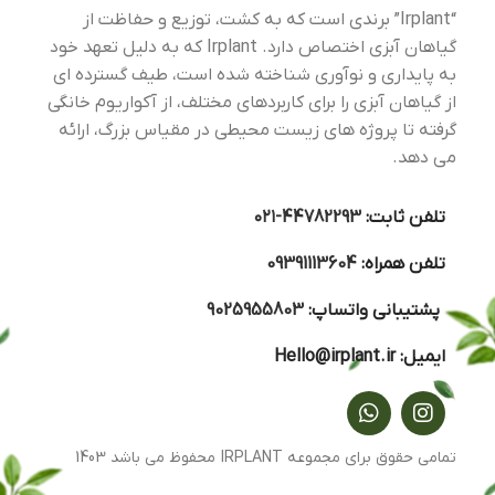
“Irplant” برندی است که به کشت، توزیع و حفاظت از
گیاهان آبزی اختصاص دارد. Irplant که به دلیل تعهد خود
به پایداری و نوآوری شناخته شده است، طیف گسترده ای
از گیاهان آبزی را برای کاربردهای مختلف، از آکواریوم خانگی
گرفته تا پروژه های زیست محیطی در مقیاس بزرگ، ارائه
می دهد.
تلفن ثابت:
44782293-۰۲۱
تلفن همراه:
09391113604
پشتیبانی واتساپ:
9025955803
ایمیل:
Hello@irplant.ir
تمامی حقوق برای مجموعه IRPLANT محفوظ می باشد 1403