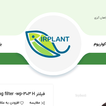
بزرگترین مرکز پرو
انواع گی
فیلتر Sobo hanging filter -wp-303 H
مقایسه
افزودن به علاقه مندی