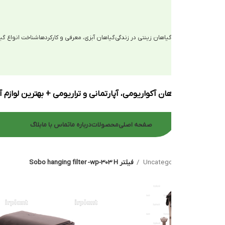
یاهان زینتی در زندگی
گیاهان آبزی، معرفی و کارکردها
شناخت انواع گیاهان آبزی
ان آکواریومی، آپارتمانی و تراریومی + بهترین لوازم آکواریوم
صفحه اصلی
محصولات
درباره ما
تماس با ما
بلاگ
Uncatego
فیلتر Sobo hanging filter -wp-303 H