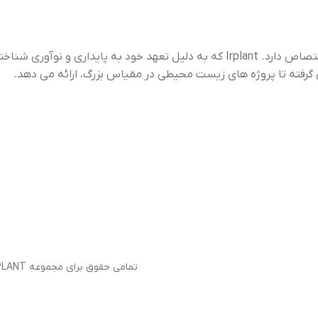
“Irplant” برندی است که به کشت، توزیع و حفاظت از گیاهان آبزی اختصاص دارد. Irplant که به دلیل تعهد خود به پایداری و نوآوری شناخته شده است،
ژه های زیست محیطی در مقیاس بزرگ، ارائه می دهد.
تمامی حقوق برای مجموعه IRPLANT محفوظ می باشد 1403