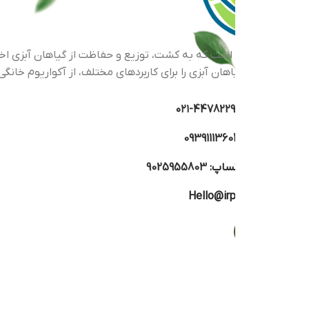
اهان آبزی را برای کاربردهای مختلف، از آکواریوم خانگی گرفته تا پرو
44782293-۰
0939111360
تساپ:
9025955803
Hello@irp