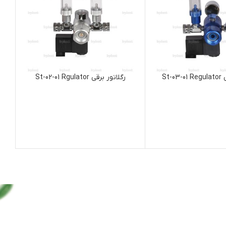
رگلاتور برقی St-02-01 Rgulator
anadu