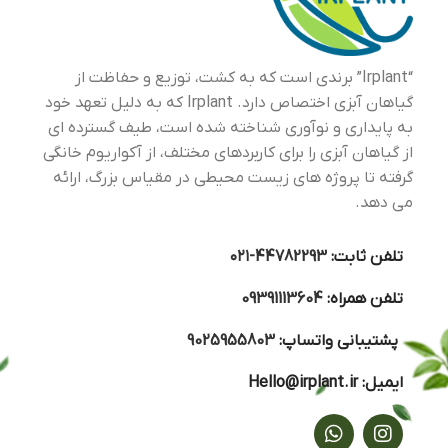
“Irplant” برندی است که به کشت، توزیع و حفاظت از
گیاهان آبزی اختصاص دارد. Irplant که به دلیل تعهد خود
به پایداری و نوآوری شناخته شده است، طیف گسترده ای
از گیاهان آبزی را برای کاربردهای مختلف، از آکواریوم خانگی
گرفته تا پروژه های زیست محیطی در مقیاس بزرگ، ارائه
می دهد.
تلفن ثابت:
44782293-۰۲۱
تلفن همراه:
09391113604
پشتیبانی واتساپ:
9025955803
ایمیل:
Hello@irplant.ir